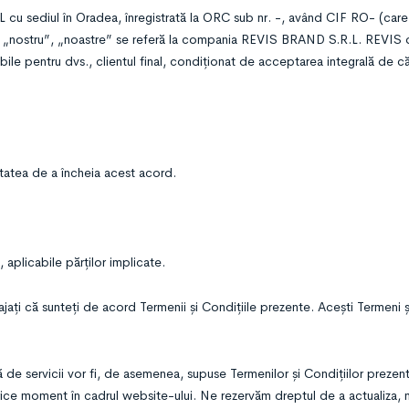
u sediul în Oradea, înregistrată la ORC sub nr. -, având CIF RO- (care
”, „nostru”, „noastre” se referă la compania REVIS BRAND S.R.L. REVIS 
ibile pentru dvs., clientul final, condiționat de acceptarea integrală de c
citatea de a încheia acest acord.
, aplicabile părților implicate.
gajați că sunteți de acord Termenii și Condițiile prezente. Acești Termeni ș
ă de servicii vor fi, de asemenea, supuse Termenilor și Condițiilor prezent
 orice moment în cadrul website-ului. Ne rezervăm dreptul de a actualiza,