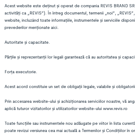
Acest website este deținut și operat de compania REVIS BRAND SRL c
activități ca „REVIS”). În întreg documentul, termenii „noi”, „REVIS
website, incluzând toate informațiile, instrumentele și serviciile dispon
prevederilor menționate aici.
Autoritate și capacitate.
Părțile și reprezentanții lor legali garantează că au autoritatea și capa
Forța executorie.
Acest acord constituie un set de obligații legale, valabile și obligatorii
Prin accesarea website-ului și achiziționarea serviciilor noastre, vă an
aplică tuturor vizitatorilor și utilizatorilor website-ului www.revis.ro
Toate funcțiile sau instrumentele nou adăugate pe viitor în lista curent
poate revizui versiunea cea mai actuală a Termenilor și Condițiilor în