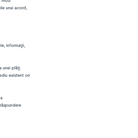
În mod
ile unui acord,
e, informaţii,
 unei plăţi
ediu existent ori
 a
o răspundere