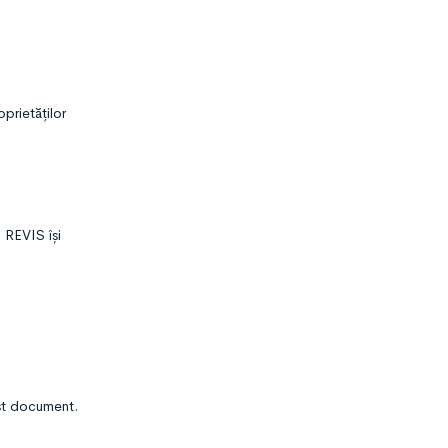
oprietăților
 REVIS își
est document.