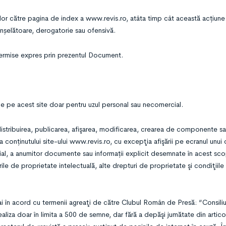
rilor către pagina de index a www.revis.ro, atâta timp cât această acțiune
, înșelătoare, derogatorie sau ofensivă.
e permise expres prin prezentul Document.
t de pe acest site doar pentru uzul personal sau necomercial.
istribuirea, publicarea, afişarea, modificarea, crearea de componente s
 conținutului site-ului www.revis.ro, cu excepţia afişării pe ecranul unu
ial, a anumitor documente sau informații explicit desemnate în acest sco
ile de proprietate intelectuală, alte drepturi de proprietate şi condiţiile 
mai în acord cu termenii agreaţi de către Clubul Român de Presă: “Consil
liza doar în limita a 500 de semne, dar fără a depăşi jumătate din articolu