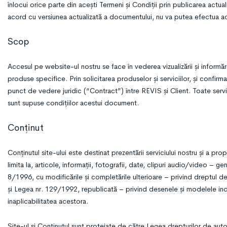
înlocui orice parte din acești Termeni și Condiții prin publicarea actualiz
acord cu versiunea actualizată a documentului, nu va putea efectua achi
Scop
Accesul pe website-ul nostru se face în vederea vizualizării și informării
produse specifice. Prin solicitarea produselor și serviciilor, și confir
punct de vedere juridic (“Contract”) între REVIS și Client. Toate servi
sunt supuse condițiilor acestui document.
Conținut
Conținutul site-ului este destinat prezentării serviciului nostru și a pr
limita la, articole, informații, fotografii, date, clipuri audio/video – 
8/1996, cu modificările și completările ulterioare – privind dreptul de
și Legea nr. 129/1992, republicată – privind desenele și modelele indus
inaplicabilitatea acestora.
Site-ul și Conținutul sunt protejate de către Legea drepturilor de autor 