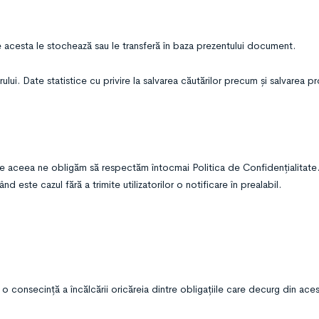
are acesta le stochează sau le transferă în baza prezentului document.
ui. Date statistice cu privire la salvarea căutărilor precum și salvarea pr
de aceea ne obligăm să respectăm întocmai Politica de Confidențialitate.
 este cazul fără a trimite utilizatorilor o notificare în prealabil.
 o consecință a încălcării oricăreia dintre obligațiile care decurg din ac