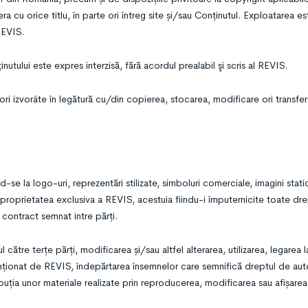
 cu orice titlu, în parte ori întreg site și/sau Conținutul. Exploatarea es
REVIS.
tului este expres interzisă, fără acordul prealabil şi scris al REVIS.
ori izvorâte în legătură cu/din copierea, stocarea, modificare ori transfer
-se la logo-uri, reprezentări stilizate, simboluri comerciale, imagini stati
 proprietatea exclusiva a REVIS, acestuia fiindu-i împuternicite toate dre
 contract semnat intre părți.
l către terțe părți, modificarea și/sau altfel alterarea, utilizarea, legarea
ntenționat de REVIS, îndepărtarea însemnelor care semnifică dreptul de au
ibuția unor materiale realizate prin reproducerea, modificarea sau afișarea