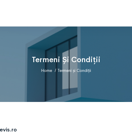
Termeni Și Condiții
Home
Termeni și Condiții
evis.ro