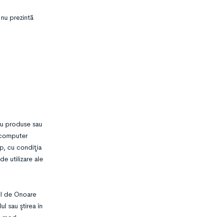
 nu prezintă
au produse sau
i computer
p, cu condiţia
de utilizare ale
iul de Onoare
l sau ştirea în