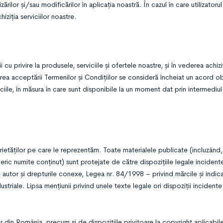
ărilor și/sau modificărilor în aplicația noastră. În cazul în care utilizatorul
ziția serviciilor noastre.
 cu privire la produsele, serviciile și ofertele noastre, și în vederea achizi
marea acceptării Termenilor și Condițiilor se consideră încheiat un acord ob
ciile, în măsura în care sunt disponibile la un moment dat prin intermediu
oprietăților pe care le reprezentăm. Toate materialele publicate (incluzând,
generic numite conținut) sunt protejate de către dispozițiile legale incident
 autor și drepturile conexe, Legea nr. 84/1998 – privind mărcile și indica
triale. Lipsa mențiunii privind unele texte legale ori dispoziții incidente
din România, precum și de dispozițiile privitoare la copyright aplicabile î