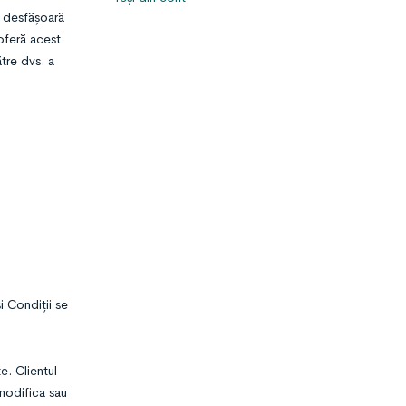
 desfășoară
oferă acest
ătre dvs. a
i Condiții se
e. Clientul
 modifica sau