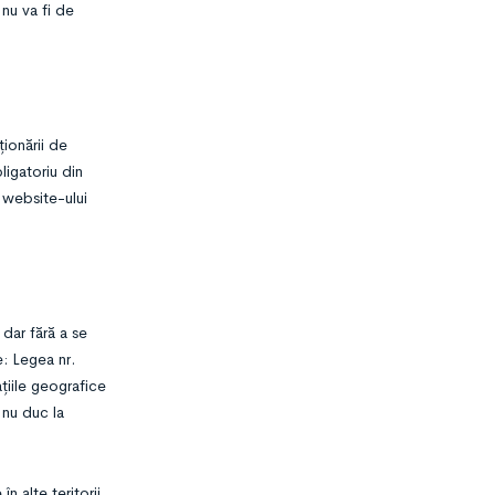
 nu va fi de
ționării de
ligatoriu din
l website-ului
 dar fără a se
e: Legea nr.
țiile geografice
 nu duc la
n alte teritorii