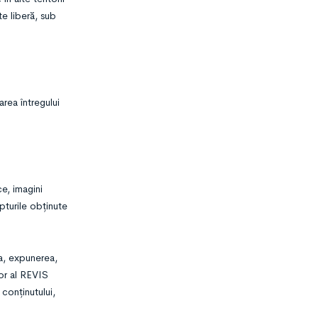
te liberă, sub
area întregului
ce, imagini
pturile obținute
 la, expunerea,
tor al REVIS
 conținutului,