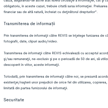
cauză, asigurându-se astfel atât libera circulaţie a informaţiei, cât şi 
obligatoriu, în aceste cazuri, trebuie citată sursa informaţiei. Preluar
financiar sau de altă natură, încheiat cu deţinătorul drepturilor”.
Transmiterea de informații
Prin transmiterea de informaţii către REVIS se înţelege funizarea de cătr
fotografii, date, clipuri audio/video.
Transmiterea de informaţii către REVIS echivalează cu acceptul acordat 
şi/sau remuneraţii, ne-exclusiv şi pe o perioadă de 50 de ani, să utilize
descoperit în viitor, aceste informaţii.
Totodată, prin transmiterea de informaţii către noi, se prezumă acord
existenţei/naşterii unor prejudicii de orice fel din utilizarea, copiere
limitată din partea furnizorului de informaţii.
Securitate