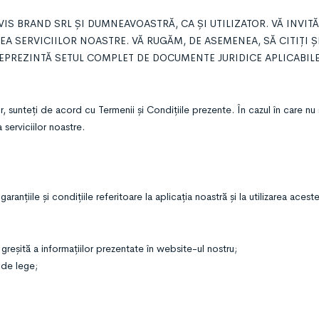
S BRAND SRL ȘI DUMNEAVOASTRĂ, CA ȘI UTILIZATOR. VĂ INVITĂ
REA SERVICIILOR NOASTRE. VĂ RUGĂM, DE ASEMENEA, SĂ CITIȚI Ș
EPREZINTĂ SETUL COMPLET DE DOCUMENTE JURIDICE APLICABILE
tor, sunteți de acord cu Termenii și Condițiile prezente. În cazul în care nu
serviciilor noastre.
nțiile și condițiile referitoare la aplicația noastră și la utilizarea acest
greșită a informațiilor prezentate în website-ul nostru;
 de lege;