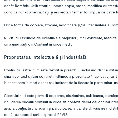
decât România. Utilizatorul nu poate copia, stoca, modifica ori transfera
condiția non-comercialităţii şi respectării termenilor impuși de către 
Orice formă de copiere, stocare, modificare şi/sau transmitere a Conținu
REVIS nu răspunde de eventualele prejudicii, litigii existente, născute 
ori a unei părți din Conținut în orice mediu.
Proprietatea Intelectuală și Industrială
Conținutul, astfel cum este definit în preambul, incluzând dar nelimitând
dinamice, text și/sau conținut multimedia prezentate în aplicație, sunt
în acest sens în mod direct sau indirect de la fiecare în parte printr-un
Clientului nu ii este permisă copierea, distribuirea, publicarea, transferu
includerea oricărui conținut în orice alt context decât cel original i
asupra conținutului precum și participarea la transferul, vânzarea, distr
decât cu acordul scris expres al REVIS.