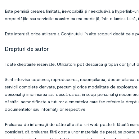
Este permisă crearea limitată, irevocabilă și neexclusivă a hyperlink-u
proprietățile sau serviciile noastre cu rea credință, într-o lumina falsă
Este interzisă orice utilizare a Conținutului în alte scopuri decât cel
Drepturi de autor
Toate drepturile rezervate. Utilizatorii pot descărca şi tipări conţinu
Sunt interzise copierea, reproducerea, recompilarea, decompilarea, d
servicii complete derivate, precum şi orice modalitate de exploatare a
personal şi imprimarea sau descărcarea, în scop personal şi necomerc
păstrării nemodificate a tuturor elementelor care fac referire la dreptur
documentelor sau informaţiilor respective.
Preluarea de informaţii de către alte site-uri web poate fi făcută nu
consideră că preluarea fără cost a unor materiale de presă se poate rea