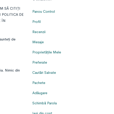
M SĂ CITIȚI
Panou Control
I POLITICA DE
 ÎN
Profil
Recenzii
 sunteți de
Mesaje
Proprietățile Mele
Preferate
eia. Nimic din
Cautări Salvate
Pachete
Adăugare
Schimbă Parola
Ieși din cont