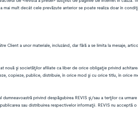
caracterul de «revistă a presei» susţinut de paginile de internet în cauză. 
ea a mai mult decât cele prevăzute anterior se poate realiza doar în condiţi
e Client a unor materiale, incluzând, dar fără a se limita la mesaje, articol
nouă şi societăţilor afiliate ca liber de orice obligaţie privind achitarea
ze, copieze, publice, distribuie, în orice mod şi cu orice titlu, în orice m
ul dumneavoastră privind despăgubirea REVIS şi/sau a terţilor ca urmare
a, publicarea sau distribuirea respectivelor informaţii. REVIS nu acceptă 