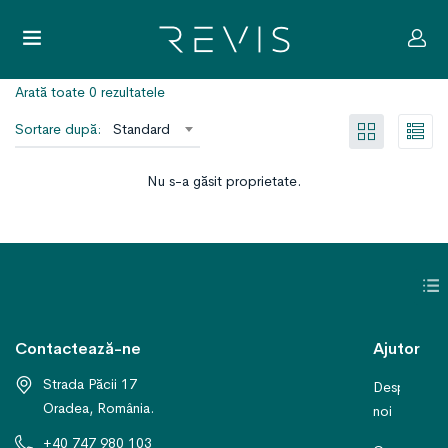
Arată toate 0 rezultatele
Sortare după:
Standard
Nu s-a găsit proprietate.
Contactează-ne
Ajutor
Strada Păcii 17
Despre
Oradea, România.
noi
+40 747 980 103